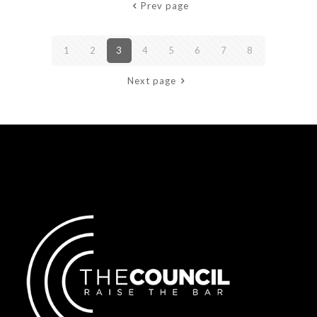
Prev page
1
2
3
4
5
6
7
8
Next page